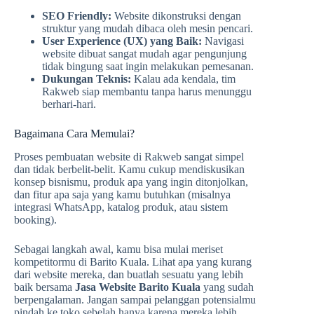
SEO Friendly:
Website dikonstruksi dengan
struktur yang mudah dibaca oleh mesin pencari.
User Experience (UX) yang Baik:
Navigasi
website dibuat sangat mudah agar pengunjung
tidak bingung saat ingin melakukan pemesanan.
Dukungan Teknis:
Kalau ada kendala, tim
Rakweb siap membantu tanpa harus menunggu
berhari-hari.
Bagaimana Cara Memulai?
Proses pembuatan website di Rakweb sangat simpel
dan tidak berbelit-belit. Kamu cukup mendiskusikan
konsep bisnismu, produk apa yang ingin ditonjolkan,
dan fitur apa saja yang kamu butuhkan (misalnya
integrasi WhatsApp, katalog produk, atau sistem
booking).
Sebagai langkah awal, kamu bisa mulai meriset
kompetitormu di Barito Kuala. Lihat apa yang kurang
dari website mereka, dan buatlah sesuatu yang lebih
baik bersama
Jasa Website Barito Kuala
yang sudah
berpengalaman. Jangan sampai pelanggan potensialmu
pindah ke toko sebelah hanya karena mereka lebih