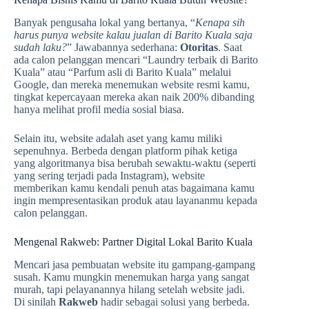
Banyak pengusaha lokal yang bertanya, “
Kenapa sih
harus punya website kalau jualan di Barito Kuala
saja
sudah laku?
” Jawabannya sederhana:
Otoritas
. Saat
ada calon pelanggan mencari “Laundry terbaik di Barito
Kuala” atau “Parfum asli di Barito Kuala” melalui
Google, dan mereka menemukan website resmi kamu,
tingkat kepercayaan mereka akan naik 200% dibanding
hanya melihat profil media sosial biasa.
Selain itu, website adalah aset yang kamu miliki
sepenuhnya. Berbeda dengan platform pihak ketiga
yang algoritmanya bisa berubah sewaktu-waktu (seperti
yang sering terjadi pada Instagram), website
memberikan kamu kendali penuh atas bagaimana kamu
ingin mempresentasikan produk atau layananmu kepada
calon pelanggan.
Mengenal Rakweb: Partner Digital Lokal Barito Kuala
Mencari jasa pembuatan website itu gampang-gampang
susah. Kamu mungkin menemukan harga yang sangat
murah, tapi pelayanannya hilang setelah website jadi.
Di sinilah
Rakweb
hadir sebagai solusi yang berbeda.