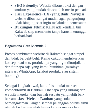
SEO Friendly:
Website dikonstruksi dengan
struktur yang mudah dibaca oleh mesin pencari.
User Experience (UX) yang Baik:
Navigasi
website dibuat sangat mudah agar pengunjung
tidak bingung saat ingin melakukan pemesanan.
Dukungan Teknis:
Kalau ada kendala, tim
Rakweb siap membantu tanpa harus menunggu
berhari-hari.
Bagaimana Cara Memulai?
Proses pembuatan website di Rakweb sangat simpel
dan tidak berbelit-belit. Kamu cukup mendiskusikan
konsep bisnismu, produk apa yang ingin ditonjolkan,
dan fitur apa saja yang kamu butuhkan (misalnya
integrasi WhatsApp, katalog produk, atau sistem
booking).
Sebagai langkah awal, kamu bisa mulai meriset
kompetitormu di Baubau. Lihat apa yang kurang dari
website mereka, dan buatlah sesuatu yang lebih baik
bersama
Jasa Website Baubau
yang sudah
berpengalaman. Jangan sampai pelanggan potensialmu
pindah ke toko sebelah hanya karena mereka lebih