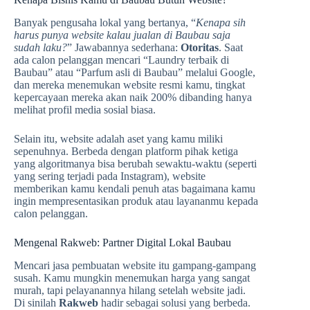
Banyak pengusaha lokal yang bertanya, “
Kenapa sih
harus punya website kalau jualan di Baubau
saja
sudah laku?
” Jawabannya sederhana:
Otoritas
. Saat
ada calon pelanggan mencari “Laundry terbaik di
Baubau” atau “Parfum asli di Baubau” melalui Google,
dan mereka menemukan website resmi kamu, tingkat
kepercayaan mereka akan naik 200% dibanding hanya
melihat profil media sosial biasa.
Selain itu, website adalah aset yang kamu miliki
sepenuhnya. Berbeda dengan platform pihak ketiga
yang algoritmanya bisa berubah sewaktu-waktu (seperti
yang sering terjadi pada Instagram), website
memberikan kamu kendali penuh atas bagaimana kamu
ingin mempresentasikan produk atau layananmu kepada
calon pelanggan.
Mengenal Rakweb: Partner Digital Lokal Baubau
Mencari jasa pembuatan website itu gampang-gampang
susah. Kamu mungkin menemukan harga yang sangat
murah, tapi pelayanannya hilang setelah website jadi.
Di sinilah
Rakweb
hadir sebagai solusi yang berbeda.