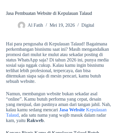
Jasa Pembuatan Website di Kepulauan Talaud
Al Fatih
Mei 19, 2026
Digital
Hai para pengusaha di Kepulauan Talaud! Bagaimana
perkembangan bisnismu saat ini? Masih mengandalkan
promosi dari mulut ke mulut atau sekadar posting di
status WhatsApp saja? Di tahun 2026 ini, punya media
sosial saja nggak cukup. Kalau kamu ingin bisnismu
terlihat lebih profesional, terpercaya, dan bisa
ditemukan siapa saja di mesin pencari, kamu butuh
sebuah website.
Namun, membangun website bukan sekadar asal
“online”. Kamu butuh performa yang cepat, desain
yang menjual, dan pastinya aman dari tangan jahil. Nah,
kalau kamu sedang mencari
Jasa Website
Kepulauan
Talaud
, ada satu nama yang wajib masuk dalam radar
kam, yaitu
Rakweb
.
Kenapa Bisnis Kamu di Kepulauan Talaud Butuh