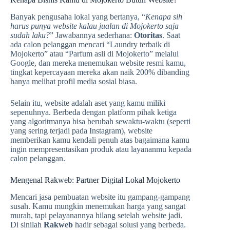
Banyak pengusaha lokal yang bertanya, “
Kenapa sih
harus punya website kalau jualan di Mojokerto
saja
sudah laku?
” Jawabannya sederhana:
Otoritas
. Saat
ada calon pelanggan mencari “Laundry terbaik di
Mojokerto” atau “Parfum asli di Mojokerto” melalui
Google, dan mereka menemukan website resmi kamu,
tingkat kepercayaan mereka akan naik 200% dibanding
hanya melihat profil media sosial biasa.
Selain itu, website adalah aset yang kamu miliki
sepenuhnya. Berbeda dengan platform pihak ketiga
yang algoritmanya bisa berubah sewaktu-waktu (seperti
yang sering terjadi pada Instagram), website
memberikan kamu kendali penuh atas bagaimana kamu
ingin mempresentasikan produk atau layananmu kepada
calon pelanggan.
Mengenal Rakweb: Partner Digital Lokal Mojokerto
Mencari jasa pembuatan website itu gampang-gampang
susah. Kamu mungkin menemukan harga yang sangat
murah, tapi pelayanannya hilang setelah website jadi.
Di sinilah
Rakweb
hadir sebagai solusi yang berbeda.