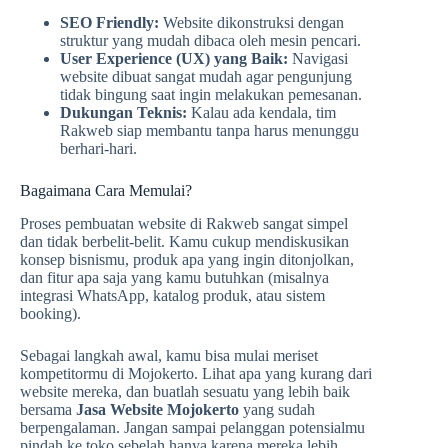
SEO Friendly:
Website dikonstruksi dengan
struktur yang mudah dibaca oleh mesin pencari.
User Experience (UX) yang Baik:
Navigasi
website dibuat sangat mudah agar pengunjung
tidak bingung saat ingin melakukan pemesanan.
Dukungan Teknis:
Kalau ada kendala, tim
Rakweb siap membantu tanpa harus menunggu
berhari-hari.
Bagaimana Cara Memulai?
Proses pembuatan website di Rakweb sangat simpel
dan tidak berbelit-belit. Kamu cukup mendiskusikan
konsep bisnismu, produk apa yang ingin ditonjolkan,
dan fitur apa saja yang kamu butuhkan (misalnya
integrasi WhatsApp, katalog produk, atau sistem
booking).
Sebagai langkah awal, kamu bisa mulai meriset
kompetitormu di Mojokerto. Lihat apa yang kurang dari
website mereka, dan buatlah sesuatu yang lebih baik
bersama
Jasa Website Mojokerto
yang sudah
berpengalaman. Jangan sampai pelanggan potensialmu
pindah ke toko sebelah hanya karena mereka lebih