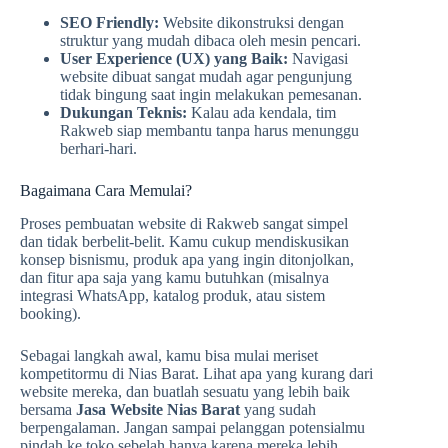
SEO Friendly:
Website dikonstruksi dengan
struktur yang mudah dibaca oleh mesin pencari.
User Experience (UX) yang Baik:
Navigasi
website dibuat sangat mudah agar pengunjung
tidak bingung saat ingin melakukan pemesanan.
Dukungan Teknis:
Kalau ada kendala, tim
Rakweb siap membantu tanpa harus menunggu
berhari-hari.
Bagaimana Cara Memulai?
Proses pembuatan website di Rakweb sangat simpel
dan tidak berbelit-belit. Kamu cukup mendiskusikan
konsep bisnismu, produk apa yang ingin ditonjolkan,
dan fitur apa saja yang kamu butuhkan (misalnya
integrasi WhatsApp, katalog produk, atau sistem
booking).
Sebagai langkah awal, kamu bisa mulai meriset
kompetitormu di Nias Barat. Lihat apa yang kurang dari
website mereka, dan buatlah sesuatu yang lebih baik
bersama
Jasa Website Nias Barat
yang sudah
berpengalaman. Jangan sampai pelanggan potensialmu
pindah ke toko sebelah hanya karena mereka lebih