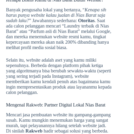
Banyak pengusaha lokal yang bertanya, “
Kenapa sih
harus punya website kalau jualan di Nias Barat
saja
sudah laku?
” Jawabannya sederhana:
Otoritas
. Saat
ada calon pelanggan mencari “Laundry terbaik di Nias
Barat” atau “Parfum asli di Nias Barat” melalui Google,
dan mereka menemukan website resmi kamu, tingkat
kepercayaan mereka akan naik 200% dibanding hanya
melihat profil media sosial biasa.
Selain itu, website adalah aset yang kamu miliki
sepenuhnya. Berbeda dengan platform pihak ketiga
yang algoritmanya bisa berubah sewaktu-waktu (seperti
yang sering terjadi pada Instagram), website
memberikan kamu kendali penuh atas bagaimana kamu
ingin mempresentasikan produk atau layananmu kepada
calon pelanggan.
Mengenal Rakweb: Partner Digital Lokal Nias Barat
Mencari jasa pembuatan website itu gampang-gampang
susah. Kamu mungkin menemukan harga yang sangat
murah, tapi pelayanannya hilang setelah website jadi.
Di sinilah
Rakweb
hadir sebagai solusi yang berbeda.