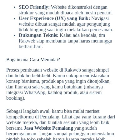
SEO Friendly:
Website dikonstruksi dengan
struktur yang mudah dibaca oleh mesin pencari.
User Experience (UX) yang Baik:
Navigasi
website dibuat sangat mudah agar pengunjung
tidak bingung saat ingin melakukan pemesanan.
Dukungan Teknis:
Kalau ada kendala, tim
Rakweb siap membantu tanpa harus menunggu
berhari-hari.
Bagaimana Cara Memulai?
Proses pembuatan website di Rakweb sangat simpel
dan tidak berbelit-belit. Kamu cukup mendiskusikan
konsep bisnismu, produk apa yang ingin ditonjolkan,
dan fitur apa saja yang kamu butuhkan (misalnya
integrasi WhatsApp, katalog produk, atau sistem
booking).
Sebagai langkah awal, kamu bisa mulai meriset
kompetitormu di Pemalang. Lihat apa yang kurang dari
website mereka, dan buatlah sesuatu yang lebih baik
bersama
Jasa Website Pemalang
yang sudah
berpengalaman. Jangan sampai pelanggan potensialmu
pindah ke toko sebelah hanya karena mereka lebih