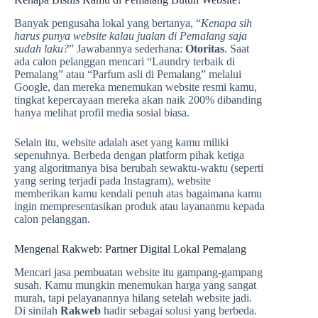
Banyak pengusaha lokal yang bertanya, “
Kenapa sih
harus punya website kalau jualan di Pemalang
saja
sudah laku?
” Jawabannya sederhana:
Otoritas
. Saat
ada calon pelanggan mencari “Laundry terbaik di
Pemalang” atau “Parfum asli di Pemalang” melalui
Google, dan mereka menemukan website resmi kamu,
tingkat kepercayaan mereka akan naik 200% dibanding
hanya melihat profil media sosial biasa.
Selain itu, website adalah aset yang kamu miliki
sepenuhnya. Berbeda dengan platform pihak ketiga
yang algoritmanya bisa berubah sewaktu-waktu (seperti
yang sering terjadi pada Instagram), website
memberikan kamu kendali penuh atas bagaimana kamu
ingin mempresentasikan produk atau layananmu kepada
calon pelanggan.
Mengenal Rakweb: Partner Digital Lokal Pemalang
Mencari jasa pembuatan website itu gampang-gampang
susah. Kamu mungkin menemukan harga yang sangat
murah, tapi pelayanannya hilang setelah website jadi.
Di sinilah
Rakweb
hadir sebagai solusi yang berbeda.