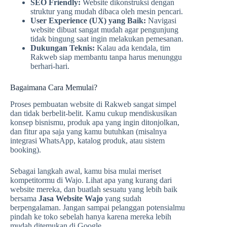
SEO Friendly:
Website dikonstruksi dengan
struktur yang mudah dibaca oleh mesin pencari.
User Experience (UX) yang Baik:
Navigasi
website dibuat sangat mudah agar pengunjung
tidak bingung saat ingin melakukan pemesanan.
Dukungan Teknis:
Kalau ada kendala, tim
Rakweb siap membantu tanpa harus menunggu
berhari-hari.
Bagaimana Cara Memulai?
Proses pembuatan website di Rakweb sangat simpel
dan tidak berbelit-belit. Kamu cukup mendiskusikan
konsep bisnismu, produk apa yang ingin ditonjolkan,
dan fitur apa saja yang kamu butuhkan (misalnya
integrasi WhatsApp, katalog produk, atau sistem
booking).
Sebagai langkah awal, kamu bisa mulai meriset
kompetitormu di Wajo. Lihat apa yang kurang dari
website mereka, dan buatlah sesuatu yang lebih baik
bersama
Jasa Website Wajo
yang sudah
berpengalaman. Jangan sampai pelanggan potensialmu
pindah ke toko sebelah hanya karena mereka lebih
mudah ditemukan di Google.