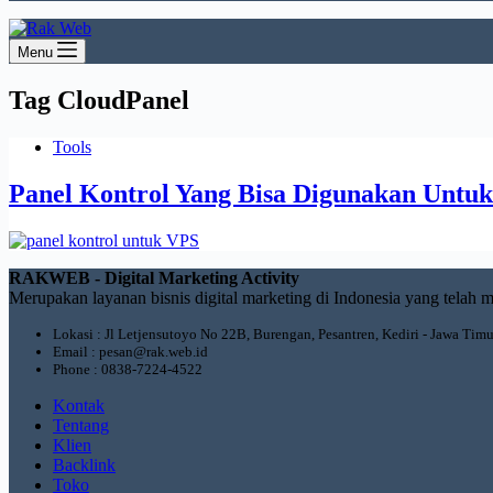
Menu
Tag
CloudPanel
Tools
Panel Kontrol Yang Bisa Digunakan Untu
RAKWEB - Digital Marketing Activity
Merupakan layanan bisnis digital marketing di Indonesia yang telah m
Lokasi : Jl Letjensutoyo No 22B, Burengan, Pesantren, Kediri - Jawa Timu
Email : pesan@rak.web.id
Phone : 0838-7224-4522
Kontak
Tentang
Klien
Backlink
Toko