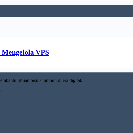
k Mengelola VPS
embantu ribuan bisnis tumbuh di era digital.
r