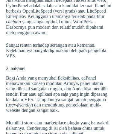
Jika Anda mengutamakan kecepatan akses situs web,
CyberPanel adalah salah satu kandidat terkuat. Panel ini
berbasis OpenLiteSpeed (versi gratis) atau LiteSpeed
Enterprise. Keunggulan utamanya terletak pada fitur
caching
yang sangat optimal untuk WordPress.
Dasbornya pun modern dan relatif mudah dipahami
oleh pengguna awam.
Sangat rentan terhadap serangan atau kemanan.
Kelebihannya banyak digunakan oleh para pengelola
VPS.
2. aaPanel
Bagi Anda yang menyukai fleksibilitas, aaPanel
menawarkan konsep modular. Artinya, panel utama
yang diinstal sangatlah ringan, dan Anda bisa memilih
sendiri fitur atau aplikasi apa saja yang ingin dipasang
ke dalam VPS. Tampilannya sangat ramah pengguna
(
user-friendly
) dan mendukung pengelolaan multi-
website dengan sangat baik.
Memiliki store atau marketplace plugin yang banyak di
dalamnya. Cenderung di isi oleh bahasa china untuk
beberapa marketplace store pada aaPanel.