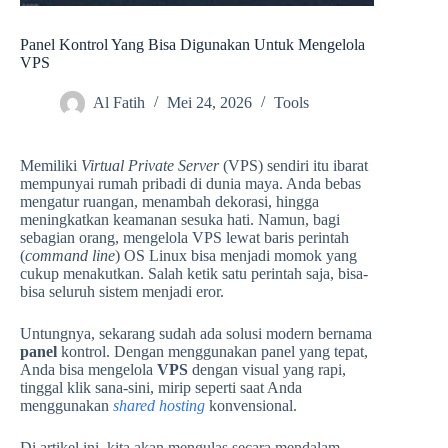
Panel Kontrol Yang Bisa Digunakan Untuk Mengelola
VPS
Al Fatih
Mei 24, 2026
Tools
Memiliki
Virtual Private Server
(VPS) sendiri itu ibarat
mempunyai rumah pribadi di dunia maya. Anda bebas
mengatur ruangan, menambah dekorasi, hingga
meningkatkan keamanan sesuka hati. Namun, bagi
sebagian orang, mengelola VPS lewat baris perintah
(
command line
) OS Linux bisa menjadi momok yang
cukup menakutkan. Salah ketik satu perintah saja, bisa-
bisa seluruh sistem menjadi eror.
Untungnya, sekarang sudah ada solusi modern bernama
panel
kontrol. Dengan menggunakan panel yang tepat,
Anda bisa mengelola
VPS
dengan visual yang rapi,
tinggal klik sana-sini, mirip seperti saat Anda
menggunakan
shared hosting
konvensional.
Di artikel ini, kita akan mengulas secara mendalam